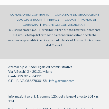
CONDIZIONI DI CONTRATTO
|
CONDIZIONI DI ASSICURAZIONE
|
VIAGGIARE SICURI
|
PRIVACY
|
COOKIE
|
FONDO DI
GARANZIA
|
PARCHEGGI CONVENZIONATI
© 2020 Azemar S.p.A. | E’ proibito l’utilizzo di tutto il materiale presente
sul sito. Le foto pubblicate sono da ritenersi indicative e pertanto
nessuna responsabilità potrà essere addebitata ad Azemar S.p.A. in caso
di difformità.
Azemar S.p.A. Sede Legale ed Amministrativa
Via A.Buschi, 3 – 20131 Milano
Centr. +39 02 7064131
C.F. – P. IVA 08227830158
info@azemar.com
Informazioni ex art. 1, comma 125, della legge 4 agosto 2017 n.
124