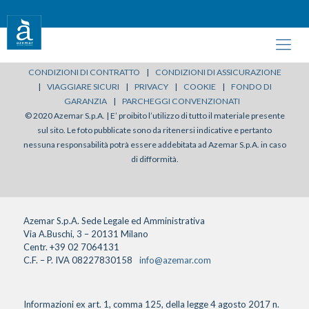
CONDIZIONI DI CONTRATTO
|
CONDIZIONI DI ASSICURAZIONE
|
VIAGGIARE SICURI
|
PRIVACY
|
COOKIE
|
FONDO DI
GARANZIA
|
PARCHEGGI CONVENZIONATI
© 2020 Azemar S.p.A. | E’ proibito l’utilizzo di tutto il materiale presente
sul sito. Le foto pubblicate sono da ritenersi indicative e pertanto
nessuna responsabilità potrà essere addebitata ad Azemar S.p.A. in caso
di difformità.
Azemar S.p.A. Sede Legale ed Amministrativa
Via A.Buschi, 3 – 20131 Milano
Centr. +39 02 7064131
C.F. – P. IVA 08227830158
info@azemar.com
Informazioni ex art. 1, comma 125, della legge 4 agosto 2017 n.