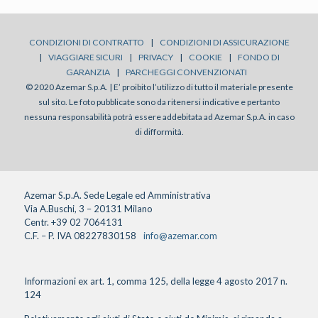
CONDIZIONI DI CONTRATTO
|
CONDIZIONI DI ASSICURAZIONE
|
VIAGGIARE SICURI
|
PRIVACY
|
COOKIE
|
FONDO DI
GARANZIA
|
PARCHEGGI CONVENZIONATI
© 2020 Azemar S.p.A. | E’ proibito l’utilizzo di tutto il materiale presente
sul sito. Le foto pubblicate sono da ritenersi indicative e pertanto
nessuna responsabilità potrà essere addebitata ad Azemar S.p.A. in caso
di difformità.
Azemar S.p.A. Sede Legale ed Amministrativa
Via A.Buschi, 3 – 20131 Milano
Centr. +39 02 7064131
C.F. – P. IVA 08227830158
info@azemar.com
Informazioni ex art. 1, comma 125, della legge 4 agosto 2017 n.
124