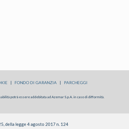
KIE
|
FONDO DI GARANZIA
|
PARCHEGGI
sabilità potrà essere addebitata ad Azemar S.p.A. in caso di difformità.
25, della legge 4 agosto 2017 n. 124