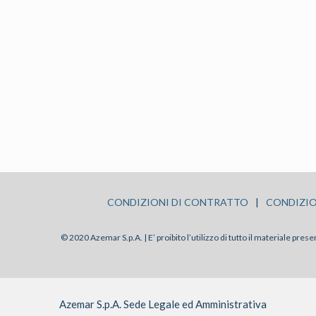
CONDIZIONI DI CONTRATTO
|
CONDIZIO
© 2020 Azemar S.p.A. | E’ proibito l’utilizzo di tutto il materiale pre
Azemar S.p.A. Sede Legale ed Amministrativa