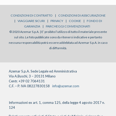
CONDIZIONI DI CONTRATTO
|
CONDIZIONI DI ASSICURAZIONE
|
VIAGGIARE SICURI
|
PRIVACY
|
COOKIE
|
FONDO DI
GARANZIA
|
PARCHEGGI CONVENZIONATI
© 2020 Azemar S.p.A. | E’ proibito l’utilizzo di tutto il materiale presente
sul sito. Le foto pubblicate sono da ritenersi indicative e pertanto
nessuna responsabilità potrà essere addebitata ad Azemar S.p.A. in caso
di difformità.
Azemar S.p.A. Sede Legale ed Amministrativa
Via A.Buschi, 3 – 20131 Milano
Centr. +39 02 7064131
C.F. – P. IVA 08227830158
info@azemar.com
Informazioni ex art. 1, comma 125, della legge 4 agosto 2017 n.
124