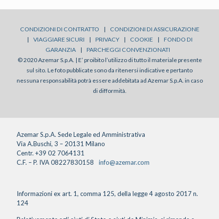
CONDIZIONI DI CONTRATTO
|
CONDIZIONI DI ASSICURAZIONE
|
VIAGGIARE SICURI
|
PRIVACY
|
COOKIE
|
FONDO DI
GARANZIA
|
PARCHEGGI CONVENZIONATI
© 2020 Azemar S.p.A. | E’ proibito l’utilizzo di tutto il materiale presente
sul sito. Le foto pubblicate sono da ritenersi indicative e pertanto
nessuna responsabilità potrà essere addebitata ad Azemar S.p.A. in caso
di difformità.
Azemar S.p.A. Sede Legale ed Amministrativa
Via A.Buschi, 3 – 20131 Milano
Centr. +39 02 7064131
C.F. – P. IVA 08227830158
info@azemar.com
Informazioni ex art. 1, comma 125, della legge 4 agosto 2017 n.
124