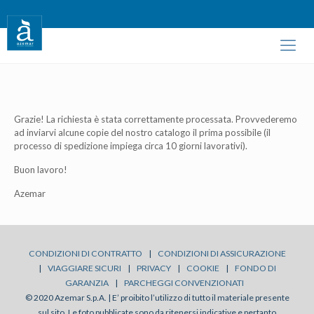
Grazie! La richiesta è stata correttamente processata. Provvederemo
ad inviarvi alcune copie del nostro catalogo il prima possibile (il
processo di spedizione impiega circa 10 giorni lavorativi).
Buon lavoro!
Azemar
CONDIZIONI DI CONTRATTO
|
CONDIZIONI DI ASSICURAZIONE
|
VIAGGIARE SICURI
|
PRIVACY
|
COOKIE
|
FONDO DI
GARANZIA
|
PARCHEGGI CONVENZIONATI
© 2020 Azemar S.p.A. | E’ proibito l’utilizzo di tutto il materiale presente
sul sito. Le foto pubblicate sono da ritenersi indicative e pertanto