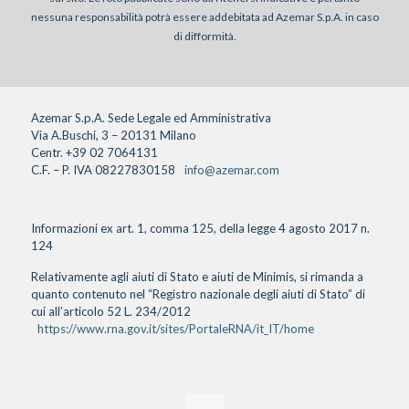
nessuna responsabilità potrà essere addebitata ad Azemar S.p.A. in caso
di difformità.
Azemar S.p.A. Sede Legale ed Amministrativa
Via A.Buschi, 3 – 20131 Milano
Centr. +39 02 7064131
C.F. – P. IVA 08227830158
info@azemar.com
Informazioni ex art. 1, comma 125, della legge 4 agosto 2017 n.
124
Relativamente agli aiuti di Stato e aiuti de Minimis, si rimanda a
quanto contenuto nel “Registro nazionale degli aiuti di Stato” di
cui all’articolo 52 L. 234/2012
https://www.rna.gov.it/sites/PortaleRNA/it_IT/home