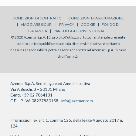
CONDIZIONI DI CONTRATTO
|
CONDIZIONI DI ASSICURAZIONE
|
VIAGGIARE SICURI
|
PRIVACY
|
COOKIE
|
FONDO DI
GARANZIA
|
PARCHEGGI CONVENZIONATI
© 2020 Azemar S.p.A. | E’ proibito l’utilizzo di tutto il materiale presente
sul sito. Le foto pubblicate sono da ritenersi indicative e pertanto
nessuna responsabilità potrà essere addebitata ad Azemar S.p.A. in caso
di difformità.
Azemar S.p.A. Sede Legale ed Amministrativa
Via A.Buschi, 3 – 20131 Milano
Centr. +39 02 7064131
C.F. – P. IVA 08227830158
info@azemar.com
Informazioni ex art. 1, comma 125, della legge 4 agosto 2017 n.
124