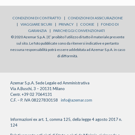
CONDIZIONI DI CONTRATTO
|
CONDIZIONI DI ASSICURAZIONE
|
VIAGGIARE SICURI
|
PRIVACY
|
COOKIE
|
FONDO DI
GARANZIA
|
PARCHEGGI CONVENZIONATI
© 2020 Azemar S.p.A. | E’ proibito l’utilizzo di tutto il materiale presente
sul sito. Le foto pubblicate sono da ritenersi indicative e pertanto
nessuna responsabilità potrà essere addebitata ad Azemar S.p.A. in caso
di difformità.
Azemar S.p.A. Sede Legale ed Amministrativa
Via A.Buschi, 3 – 20131 Milano
Centr. +39 02 7064131
C.F. – P. IVA 08227830158
info@azemar.com
Informazioni ex art. 1, comma 125, della legge 4 agosto 2017 n.
124