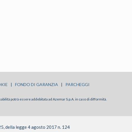
KIE
|
FONDO DI GARANZIA
|
PARCHEGGI
sabilità potrà essere addebitata ad Azemar S.p.A. in caso di difformità.
25, della legge 4 agosto 2017 n. 124