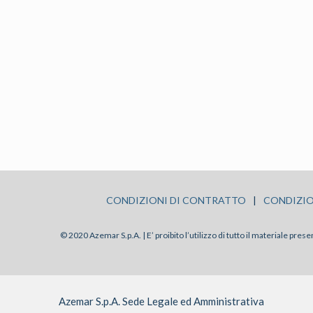
CONDIZIONI DI CONTRATTO
|
CONDIZIO
© 2020 Azemar S.p.A. | E’ proibito l’utilizzo di tutto il materiale pre
Azemar S.p.A. Sede Legale ed Amministrativa