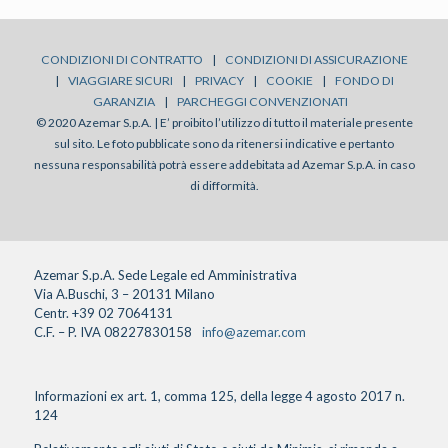
CONDIZIONI DI CONTRATTO
|
CONDIZIONI DI ASSICURAZIONE
|
VIAGGIARE SICURI
|
PRIVACY
|
COOKIE
|
FONDO DI
GARANZIA
|
PARCHEGGI CONVENZIONATI
© 2020 Azemar S.p.A. | E’ proibito l’utilizzo di tutto il materiale presente
sul sito. Le foto pubblicate sono da ritenersi indicative e pertanto
nessuna responsabilità potrà essere addebitata ad Azemar S.p.A. in caso
di difformità.
Azemar S.p.A. Sede Legale ed Amministrativa
Via A.Buschi, 3 – 20131 Milano
Centr. +39 02 7064131
C.F. – P. IVA 08227830158
info@azemar.com
Informazioni ex art. 1, comma 125, della legge 4 agosto 2017 n.
124