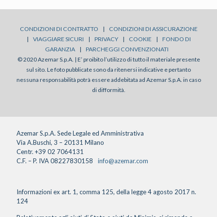
CONDIZIONI DI CONTRATTO
|
CONDIZIONI DI ASSICURAZIONE
|
VIAGGIARE SICURI
|
PRIVACY
|
COOKIE
|
FONDO DI
GARANZIA
|
PARCHEGGI CONVENZIONATI
© 2020 Azemar S.p.A. | E’ proibito l’utilizzo di tutto il materiale presente
sul sito. Le foto pubblicate sono da ritenersi indicative e pertanto
nessuna responsabilità potrà essere addebitata ad Azemar S.p.A. in caso
di difformità.
Azemar S.p.A. Sede Legale ed Amministrativa
Via A.Buschi, 3 – 20131 Milano
Centr. +39 02 7064131
C.F. – P. IVA 08227830158
info@azemar.com
Informazioni ex art. 1, comma 125, della legge 4 agosto 2017 n.
124