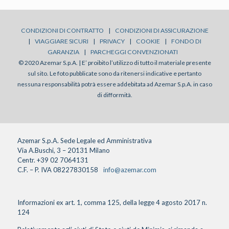
CONDIZIONI DI CONTRATTO
|
CONDIZIONI DI ASSICURAZIONE
|
VIAGGIARE SICURI
|
PRIVACY
|
COOKIE
|
FONDO DI
GARANZIA
|
PARCHEGGI CONVENZIONATI
© 2020 Azemar S.p.A. | E’ proibito l’utilizzo di tutto il materiale presente
sul sito. Le foto pubblicate sono da ritenersi indicative e pertanto
nessuna responsabilità potrà essere addebitata ad Azemar S.p.A. in caso
di difformità.
Azemar S.p.A. Sede Legale ed Amministrativa
Via A.Buschi, 3 – 20131 Milano
Centr. +39 02 7064131
C.F. – P. IVA 08227830158
info@azemar.com
Informazioni ex art. 1, comma 125, della legge 4 agosto 2017 n.
124