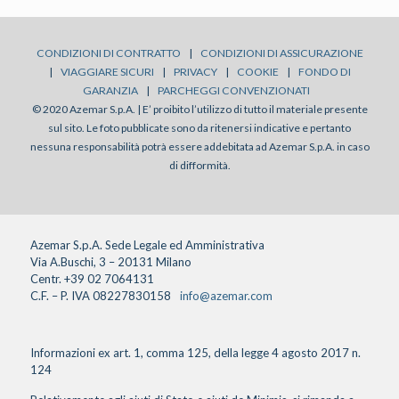
CONDIZIONI DI CONTRATTO
|
CONDIZIONI DI ASSICURAZIONE
|
VIAGGIARE SICURI
|
PRIVACY
|
COOKIE
|
FONDO DI
GARANZIA
|
PARCHEGGI CONVENZIONATI
© 2020 Azemar S.p.A. | E’ proibito l’utilizzo di tutto il materiale presente
sul sito. Le foto pubblicate sono da ritenersi indicative e pertanto
nessuna responsabilità potrà essere addebitata ad Azemar S.p.A. in caso
di difformità.
Azemar S.p.A. Sede Legale ed Amministrativa
Via A.Buschi, 3 – 20131 Milano
Centr. +39 02 7064131
C.F. – P. IVA 08227830158
info@azemar.com
Informazioni ex art. 1, comma 125, della legge 4 agosto 2017 n.
124