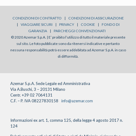
CONDIZIONI DI CONTRATTO
|
CONDIZIONI DI ASSICURAZIONE
|
VIAGGIARE SICURI
|
PRIVACY
|
COOKIE
|
FONDO DI
GARANZIA
|
PARCHEGGI CONVENZIONATI
© 2020 Azemar S.p.A. | E’ proibito l’utilizzo di tutto il materiale presente
sul sito. Le foto pubblicate sono da ritenersi indicative e pertanto
nessuna responsabilità potrà essere addebitata ad Azemar S.p.A. in caso
di difformità.
Azemar S.p.A. Sede Legale ed Amministrativa
Via A.Buschi, 3 – 20131 Milano
Centr. +39 02 7064131
C.F. – P. IVA 08227830158
info@azemar.com
Informazioni ex art. 1, comma 125, della legge 4 agosto 2017 n.
124