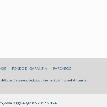
KIE
|
FONDO DI GARANZIA
|
PARCHEGGI
sabilità potrà essere addebitata ad Azemar S.p.A. in caso di difformità.
25, della legge 4 agosto 2017 n. 124