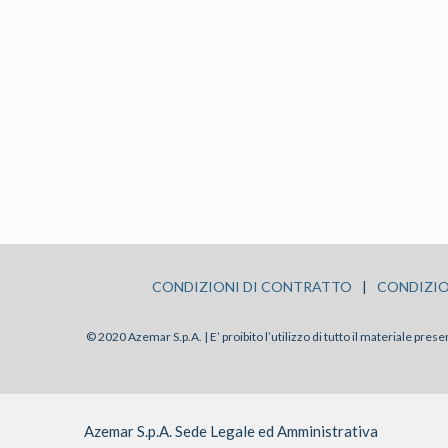
CONDIZIONI DI CONTRATTO
|
CONDIZIO
© 2020 Azemar S.p.A. | E’ proibito l’utilizzo di tutto il materiale pre
Azemar S.p.A. Sede Legale ed Amministrativa