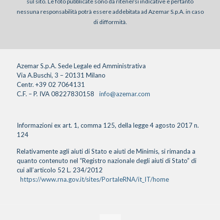
sul sito. Le foto pubblicate sono da ritenersi indicative e pertanto
nessuna responsabilità potrà essere addebitata ad Azemar S.p.A. in caso
di difformità.
Azemar S.p.A. Sede Legale ed Amministrativa
Via A.Buschi, 3 – 20131 Milano
Centr. +39 02 7064131
C.F. – P. IVA 08227830158
info@azemar.com
Informazioni ex art. 1, comma 125, della legge 4 agosto 2017 n.
124
Relativamente agli aiuti di Stato e aiuti de Minimis, si rimanda a
quanto contenuto nel “Registro nazionale degli aiuti di Stato” di
cui all’articolo 52 L. 234/2012
https://www.rna.gov.it/sites/PortaleRNA/it_IT/home