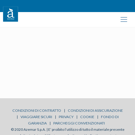
CONDIZIONI DI CONTRATTO
|
CONDIZIONI DI ASSICURAZIONE
|
VIAGGIARE SICURI
|
PRIVACY
|
COOKIE
|
FONDO DI
GARANZIA
|
PARCHEGGI CONVENZIONATI
© 2020 Azemar S.p.A. | E’ proibito l’utilizzo di tutto il materiale presente