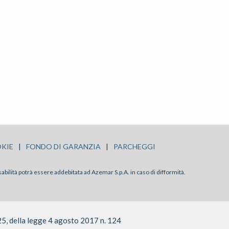
KIE
|
FONDO DI GARANZIA
|
PARCHEGGI
sabilità potrà essere addebitata ad Azemar S.p.A. in caso di difformità.
25, della legge 4 agosto 2017 n. 124