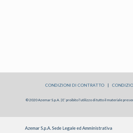
CONDIZIONI DI CONTRATTO
|
CONDIZIO
© 2020 Azemar S.p.A. | E’ proibito l’utilizzo di tutto il materiale pre
Azemar S.p.A. Sede Legale ed Amministrativa