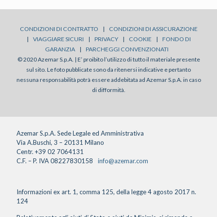
CONDIZIONI DI CONTRATTO
|
CONDIZIONI DI ASSICURAZIONE
|
VIAGGIARE SICURI
|
PRIVACY
|
COOKIE
|
FONDO DI
GARANZIA
|
PARCHEGGI CONVENZIONATI
© 2020 Azemar S.p.A. | E’ proibito l’utilizzo di tutto il materiale presente
sul sito. Le foto pubblicate sono da ritenersi indicative e pertanto
nessuna responsabilità potrà essere addebitata ad Azemar S.p.A. in caso
di difformità.
Azemar S.p.A. Sede Legale ed Amministrativa
Via A.Buschi, 3 – 20131 Milano
Centr. +39 02 7064131
C.F. – P. IVA 08227830158
info@azemar.com
Informazioni ex art. 1, comma 125, della legge 4 agosto 2017 n.
124