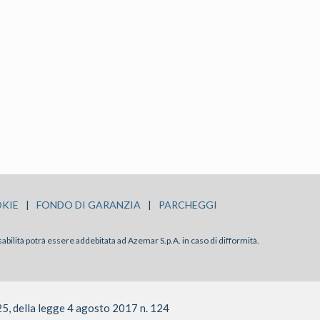
KIE
|
FONDO DI GARANZIA
|
PARCHEGGI
sabilità potrà essere addebitata ad Azemar S.p.A. in caso di difformità.
25, della legge 4 agosto 2017 n. 124