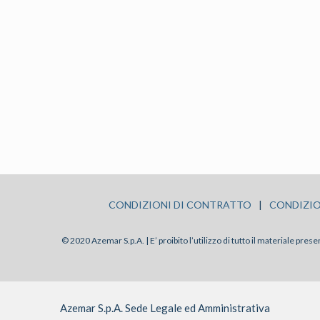
CONDIZIONI DI CONTRATTO
|
CONDIZIO
© 2020 Azemar S.p.A. | E’ proibito l’utilizzo di tutto il materiale pre
Azemar S.p.A. Sede Legale ed Amministrativa