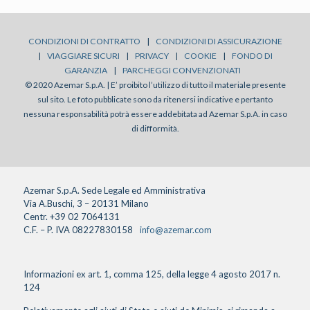
CONDIZIONI DI CONTRATTO
|
CONDIZIONI DI ASSICURAZIONE
|
VIAGGIARE SICURI
|
PRIVACY
|
COOKIE
|
FONDO DI
GARANZIA
|
PARCHEGGI CONVENZIONATI
© 2020 Azemar S.p.A. | E’ proibito l’utilizzo di tutto il materiale presente
sul sito. Le foto pubblicate sono da ritenersi indicative e pertanto
nessuna responsabilità potrà essere addebitata ad Azemar S.p.A. in caso
di difformità.
Azemar S.p.A. Sede Legale ed Amministrativa
Via A.Buschi, 3 – 20131 Milano
Centr. +39 02 7064131
C.F. – P. IVA 08227830158
info@azemar.com
Informazioni ex art. 1, comma 125, della legge 4 agosto 2017 n.
124