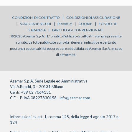
CONDIZIONI DI CONTRATTO
|
CONDIZIONI DI ASSICURAZIONE
|
VIAGGIARE SICURI
|
PRIVACY
|
COOKIE
|
FONDO DI
GARANZIA
|
PARCHEGGI CONVENZIONATI
© 2020 Azemar S.p.A. | E’ proibito l’utilizzo di tutto il materiale presente
sul sito. Le foto pubblicate sono da ritenersi indicative e pertanto
nessuna responsabilità potrà essere addebitata ad Azemar S.p.A. in caso
di difformità.
Azemar S.p.A. Sede Legale ed Amministrativa
Via A.Buschi, 3 – 20131 Milano
Centr. +39 02 7064131
C.F. – P. IVA 08227830158
info@azemar.com
Informazioni ex art. 1, comma 125, della legge 4 agosto 2017 n.
124