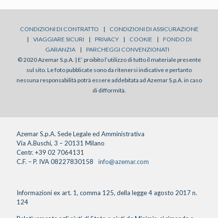
CONDIZIONI DI CONTRATTO
|
CONDIZIONI DI ASSICURAZIONE
|
VIAGGIARE SICURI
|
PRIVACY
|
COOKIE
|
FONDO DI
GARANZIA
|
PARCHEGGI CONVENZIONATI
© 2020 Azemar S.p.A. | E’ proibito l’utilizzo di tutto il materiale presente
sul sito. Le foto pubblicate sono da ritenersi indicative e pertanto
nessuna responsabilità potrà essere addebitata ad Azemar S.p.A. in caso
di difformità.
Azemar S.p.A. Sede Legale ed Amministrativa
Via A.Buschi, 3 – 20131 Milano
Centr. +39 02 7064131
C.F. – P. IVA 08227830158
info@azemar.com
Informazioni ex art. 1, comma 125, della legge 4 agosto 2017 n.
124