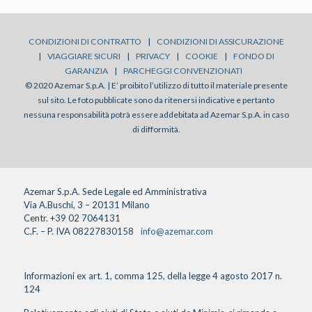
CONDIZIONI DI CONTRATTO
|
CONDIZIONI DI ASSICURAZIONE
|
VIAGGIARE SICURI
|
PRIVACY
|
COOKIE
|
FONDO DI
GARANZIA
|
PARCHEGGI CONVENZIONATI
© 2020 Azemar S.p.A. | E’ proibito l’utilizzo di tutto il materiale presente
sul sito. Le foto pubblicate sono da ritenersi indicative e pertanto
nessuna responsabilità potrà essere addebitata ad Azemar S.p.A. in caso
di difformità.
Azemar S.p.A. Sede Legale ed Amministrativa
Via A.Buschi, 3 – 20131 Milano
Centr. +39 02 7064131
C.F. – P. IVA 08227830158
info@azemar.com
Informazioni ex art. 1, comma 125, della legge 4 agosto 2017 n.
124