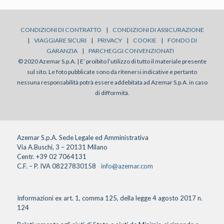
CONDIZIONI DI CONTRATTO
|
CONDIZIONI DI ASSICURAZIONE
|
VIAGGIARE SICURI
|
PRIVACY
|
COOKIE
|
FONDO DI
GARANZIA
|
PARCHEGGI CONVENZIONATI
© 2020 Azemar S.p.A. | E’ proibito l’utilizzo di tutto il materiale presente
sul sito. Le foto pubblicate sono da ritenersi indicative e pertanto
nessuna responsabilità potrà essere addebitata ad Azemar S.p.A. in caso
di difformità.
Azemar S.p.A. Sede Legale ed Amministrativa
Via A.Buschi, 3 – 20131 Milano
Centr. +39 02 7064131
C.F. – P. IVA 08227830158
info@azemar.com
Informazioni ex art. 1, comma 125, della legge 4 agosto 2017 n.
124