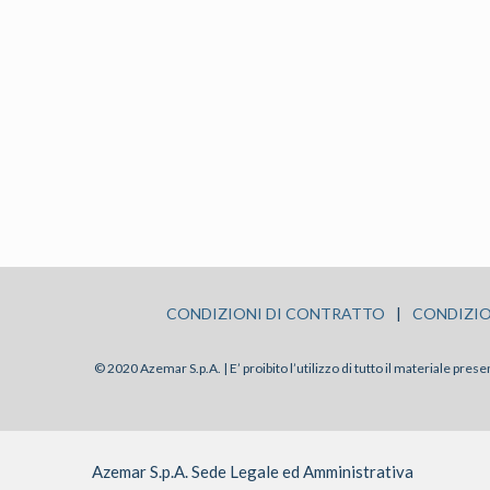
CONDIZIONI DI CONTRATTO
|
CONDIZIO
© 2020 Azemar S.p.A. | E’ proibito l’utilizzo di tutto il materiale pre
Azemar S.p.A. Sede Legale ed Amministrativa