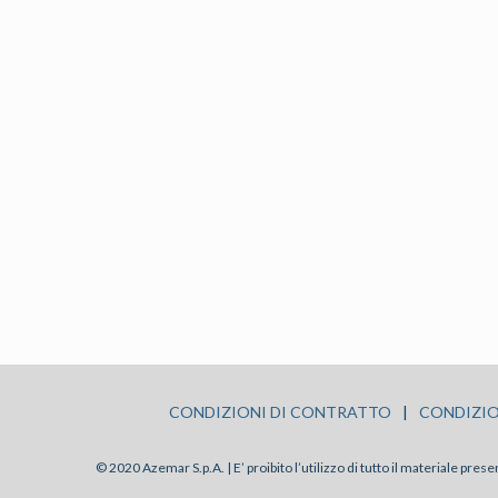
CONDIZIONI DI CONTRATTO
|
CONDIZIO
© 2020 Azemar S.p.A. | E’ proibito l’utilizzo di tutto il materiale pre