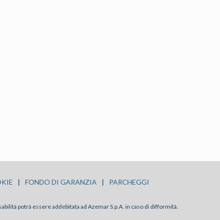
KIE
|
FONDO DI GARANZIA
|
PARCHEGGI
sabilità potrà essere addebitata ad Azemar S.p.A. in caso di difformità.