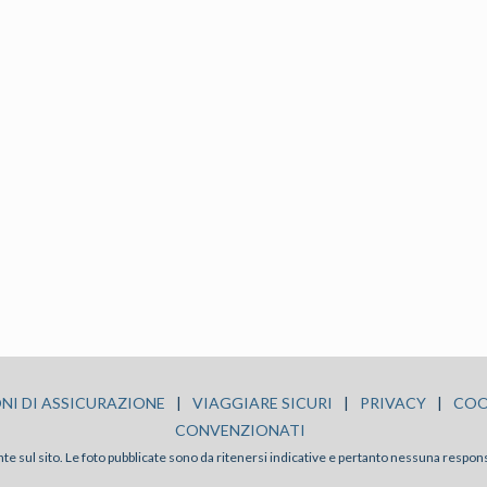
NI DI ASSICURAZIONE
|
VIAGGIARE SICURI
|
PRIVACY
|
COO
CONVENZIONATI
sente sul sito. Le foto pubblicate sono da ritenersi indicative e pertanto nessuna respon