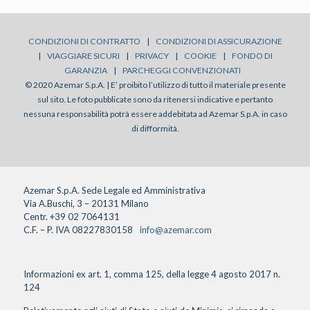
CONDIZIONI DI CONTRATTO
|
CONDIZIONI DI ASSICURAZIONE
|
VIAGGIARE SICURI
|
PRIVACY
|
COOKIE
|
FONDO DI
GARANZIA
|
PARCHEGGI CONVENZIONATI
© 2020 Azemar S.p.A. | E’ proibito l’utilizzo di tutto il materiale presente
sul sito. Le foto pubblicate sono da ritenersi indicative e pertanto
nessuna responsabilità potrà essere addebitata ad Azemar S.p.A. in caso
di difformità.
Azemar S.p.A. Sede Legale ed Amministrativa
Via A.Buschi, 3 – 20131 Milano
Centr. +39 02 7064131
C.F. – P. IVA 08227830158
info@azemar.com
Informazioni ex art. 1, comma 125, della legge 4 agosto 2017 n.
124