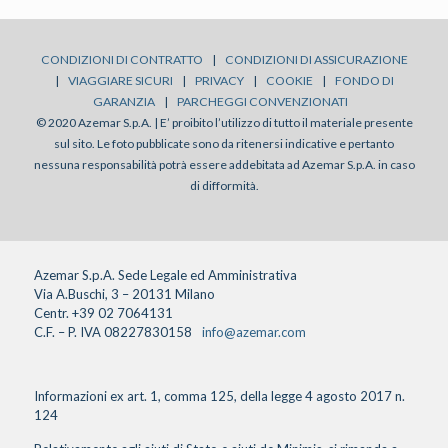
CONDIZIONI DI CONTRATTO
|
CONDIZIONI DI ASSICURAZIONE
|
VIAGGIARE SICURI
|
PRIVACY
|
COOKIE
|
FONDO DI
GARANZIA
|
PARCHEGGI CONVENZIONATI
© 2020 Azemar S.p.A. | E’ proibito l’utilizzo di tutto il materiale presente
sul sito. Le foto pubblicate sono da ritenersi indicative e pertanto
nessuna responsabilità potrà essere addebitata ad Azemar S.p.A. in caso
di difformità.
Azemar S.p.A. Sede Legale ed Amministrativa
Via A.Buschi, 3 – 20131 Milano
Centr. +39 02 7064131
C.F. – P. IVA 08227830158
info@azemar.com
Informazioni ex art. 1, comma 125, della legge 4 agosto 2017 n.
124