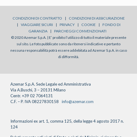
CONDIZIONI DI CONTRATTO
|
CONDIZIONI DI ASSICURAZIONE
|
VIAGGIARE SICURI
|
PRIVACY
|
COOKIE
|
FONDO DI
GARANZIA
|
PARCHEGGI CONVENZIONATI
© 2020 Azemar S.p.A. | E’ proibito l’utilizzo di tutto il materiale presente
sul sito. Le foto pubblicate sono da ritenersi indicative e pertanto
nessuna responsabilità potrà essere addebitata ad Azemar S.p.A. in caso
di difformità.
Azemar S.p.A. Sede Legale ed Amministrativa
Via A.Buschi, 3 – 20131 Milano
Centr. +39 02 7064131
C.F. – P. IVA 08227830158
info@azemar.com
Informazioni ex art. 1, comma 125, della legge 4 agosto 2017 n.
124