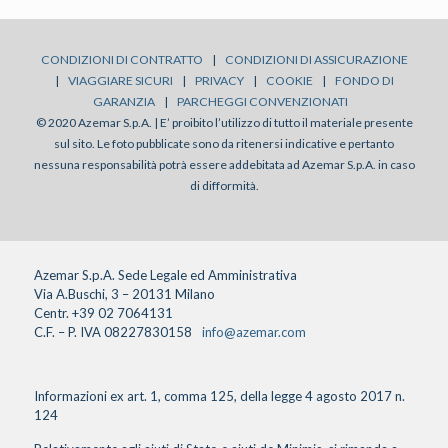
CONDIZIONI DI CONTRATTO
|
CONDIZIONI DI ASSICURAZIONE
|
VIAGGIARE SICURI
|
PRIVACY
|
COOKIE
|
FONDO DI
GARANZIA
|
PARCHEGGI CONVENZIONATI
© 2020 Azemar S.p.A. | E’ proibito l’utilizzo di tutto il materiale presente
sul sito. Le foto pubblicate sono da ritenersi indicative e pertanto
nessuna responsabilità potrà essere addebitata ad Azemar S.p.A. in caso
di difformità.
Azemar S.p.A. Sede Legale ed Amministrativa
Via A.Buschi, 3 – 20131 Milano
Centr. +39 02 7064131
C.F. – P. IVA 08227830158
info@azemar.com
Informazioni ex art. 1, comma 125, della legge 4 agosto 2017 n.
124