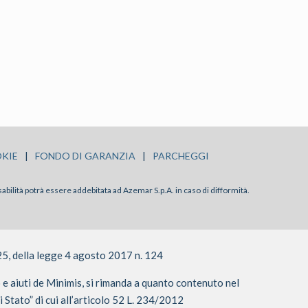
KIE
|
FONDO DI GARANZIA
|
PARCHEGGI
sabilità potrà essere addebitata ad Azemar S.p.A. in caso di difformità.
25, della legge 4 agosto 2017 n. 124
o e aiuti de Minimis, si rimanda a quanto contenuto nel
i Stato” di cui all’articolo 52 L. 234/2012