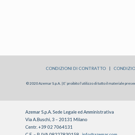
CONDIZIONI DI CONTRATTO
|
CONDIZIO
© 2020 Azemar S.p.A. | E’ proibito l’utilizzo di tutto il materiale pre
Azemar S.p.A. Sede Legale ed Amministrativa
Via A.Buschi, 3 – 20131 Milano
Centr. +39 02 7064131
C.F. – P. IVA 08227830158
info@azemar.com