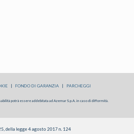
KIE
|
FONDO DI GARANZIA
|
PARCHEGGI
sabilità potrà essere addebitata ad Azemar S.p.A. in caso di difformità.
25, della legge 4 agosto 2017 n. 124