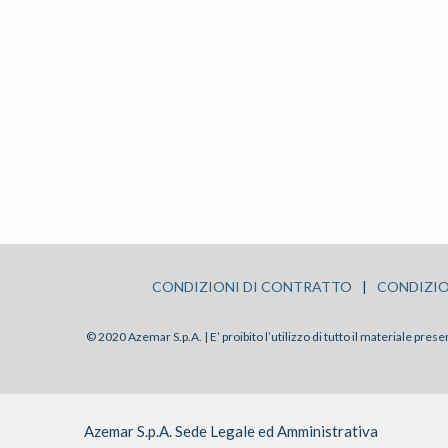
CONDIZIONI DI CONTRATTO
|
CONDIZIO
© 2020 Azemar S.p.A. | E’ proibito l’utilizzo di tutto il materiale pre
Azemar S.p.A. Sede Legale ed Amministrativa