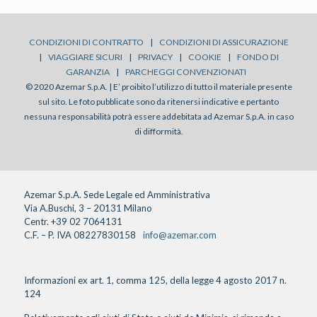
CONDIZIONI DI CONTRATTO
|
CONDIZIONI DI ASSICURAZIONE
|
VIAGGIARE SICURI
|
PRIVACY
|
COOKIE
|
FONDO DI
GARANZIA
|
PARCHEGGI CONVENZIONATI
© 2020 Azemar S.p.A. | E’ proibito l’utilizzo di tutto il materiale presente
sul sito. Le foto pubblicate sono da ritenersi indicative e pertanto
nessuna responsabilità potrà essere addebitata ad Azemar S.p.A. in caso
di difformità.
Azemar S.p.A. Sede Legale ed Amministrativa
Via A.Buschi, 3 – 20131 Milano
Centr. +39 02 7064131
C.F. – P. IVA 08227830158
info@azemar.com
Informazioni ex art. 1, comma 125, della legge 4 agosto 2017 n.
124