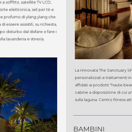
a soffitto, satellite TV LCD,
orte elettronica, set per tè e
le profumo di ylang ylang che
 di essere assistiti, su richiesta,
 disturbo dal disfare o fare i
la lavanderia e stireria.
La rinnovata The Sanctuary SP
personalizzati e trattamenti i
affidati ai prodotti "haute b
cabine a disposizione di cui un
sulla laguna. Centro fitness at
BAMBINI