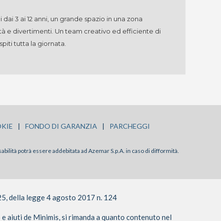
dai 3 ai 12 anni, un grande spazio in una zona
vità e divertimenti. Un team creativo ed efficiente di
piti tutta la giornata.
KIE
|
FONDO DI GARANZIA
|
PARCHEGGI
sabilità potrà essere addebitata ad Azemar S.p.A. in caso di difformità.
25, della legge 4 agosto 2017 n. 124
o e aiuti de Minimis, si rimanda a quanto contenuto nel