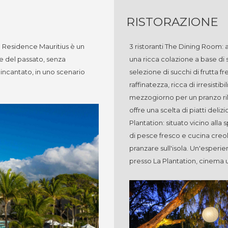
RISTORAZIONE
 Residence Mauritius è un
3 ristoranti The Dining Room: af
le del passato, senza
una ricca colazione a base di s
 incantato, in uno scenario
selezione di succhi di frutta fre
raffinatezza, ricca di irresisti
mezzogiorno per un pranzo ril
offre una scelta di piatti delizi
Plantation: situato vicino alla
di pesce fresco e cucina creo
pranzare sull'isola. Un'esperie
presso La Plantation, cinema 