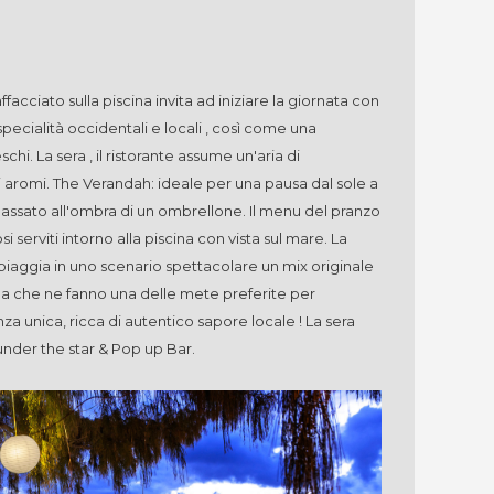
facciato sulla piscina invita ad iniziare la giornata con
pecialità occidentali e locali , così come una
schi. La sera , il ristorante assume un'aria di
bili aromi. The Verandah: ideale per una pausa dal sole a
assato all'ombra di un ombrellone. Il menu del pranzo
osi serviti intorno alla piscina con vista sul mare. La
 spiaggia in uno scenario spettacolare un mix originale
la che ne fanno una delle mete preferite per
nza unica, ricca di autentico sapore locale ! La sera
under the star & Pop up Bar.