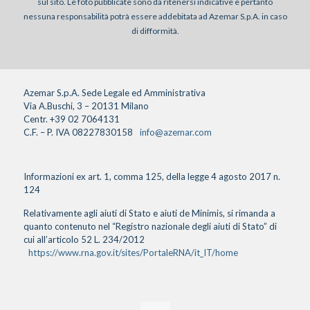
sul sito. Le foto pubblicate sono da ritenersi indicative e pertanto
nessuna responsabilità potrà essere addebitata ad Azemar S.p.A. in caso
di difformità.
Azemar S.p.A. Sede Legale ed Amministrativa
Via A.Buschi, 3 – 20131 Milano
Centr. +39 02 7064131
C.F. – P. IVA 08227830158
info@azemar.com
Informazioni ex art. 1, comma 125, della legge 4 agosto 2017 n.
124
Relativamente agli aiuti di Stato e aiuti de Minimis, si rimanda a
quanto contenuto nel “Registro nazionale degli aiuti di Stato” di
cui all’articolo 52 L. 234/2012
https://www.rna.gov.it/sites/PortaleRNA/it_IT/home