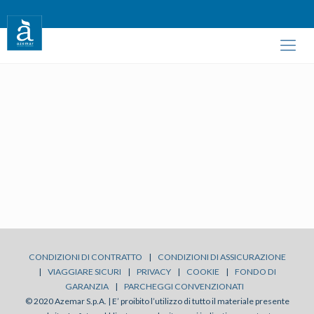
CONDIZIONI DI CONTRATTO
|
CONDIZIONI DI ASSICURAZIONE
|
VIAGGIARE SICURI
|
PRIVACY
|
COOKIE
|
FONDO DI
GARANZIA
|
PARCHEGGI CONVENZIONATI
© 2020 Azemar S.p.A. | E’ proibito l’utilizzo di tutto il materiale presente