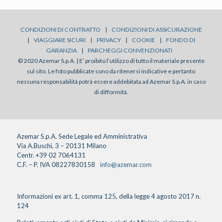
CONDIZIONI DI CONTRATTO
|
CONDIZIONI DI ASSICURAZIONE
|
VIAGGIARE SICURI
|
PRIVACY
|
COOKIE
|
FONDO DI
GARANZIA
|
PARCHEGGI CONVENZIONATI
© 2020 Azemar S.p.A. | E’ proibito l’utilizzo di tutto il materiale presente
sul sito. Le foto pubblicate sono da ritenersi indicative e pertanto
nessuna responsabilità potrà essere addebitata ad Azemar S.p.A. in caso
di difformità.
Azemar S.p.A. Sede Legale ed Amministrativa
Via A.Buschi, 3 – 20131 Milano
Centr. +39 02 7064131
C.F. – P. IVA 08227830158
info@azemar.com
Informazioni ex art. 1, comma 125, della legge 4 agosto 2017 n.
124